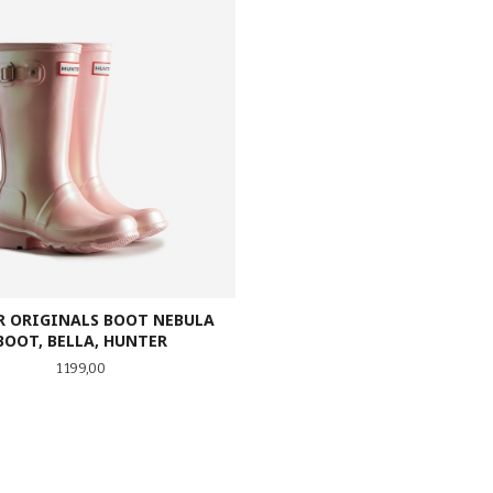
R ORIGINALS BOOT NEBULA
BOOT, BELLA, HUNTER
Pris
1 199,00
LES MER