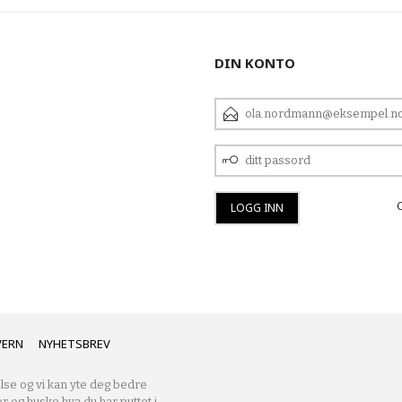
DIN KONTO
E-
POSTADRESSE
DITT
PASSORD
VERN
NYHETSBREV
lse og vi kan yte deg bedre
er og huske hva du har puttet i