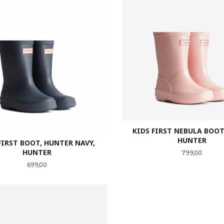
KIDS FIRST NEBULA BOOT,
HUNTER
FIRST BOOT, HUNTER NAVY,
HUNTER
Pris
799,00
Pris
699,00
LES MER
LES MER