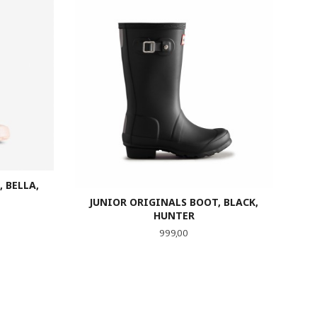
 BELLA,
JUNIOR ORIGINALS BOOT, BLACK,
HUNTER
Pris
999,00
LES MER