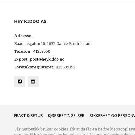
HEY KIDDO AS
Adresse:
Raadhusgaten 16, 1632 Gamle Fredrikstad
Telefon:
41353550
E-post:
post@heykiddo.no
Foretaksregisteret:
825639152
FRAKT
KJØPSBETINGELSER
SIKKERHET OG PERSON
Vår nettbutikk bruker cookies slik at du får en bedre kjøpsoppleve
service. Vi bruker cookies hovedsaklig til å lagre innloggingsdetalj