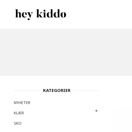
Gå
Lukk
PRODUKTER
til
innholdet
KATEGORIER
NYHETER
KLÆR
SKO