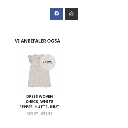
VI ANBEFALER OGSÅ
-40%
DRESS WOVEN
CHECK, WHITE
PEPPER, HUTTELIHUT
Tilbud
Rabatt
383,97
639,95