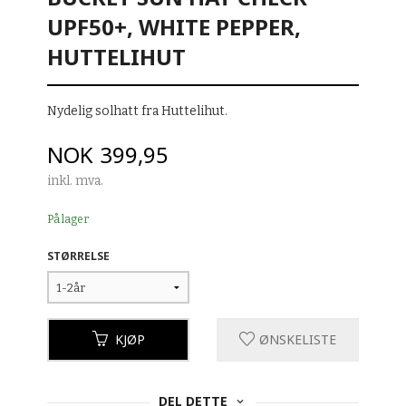
UPF50+, WHITE PEPPER,
HUTTELIHUT
Nydelig solhatt fra Huttelihut.
Pris
NOK
399,95
inkl. mva.
På lager
STØRRELSE
KJØP
ØNSKELISTE
DEL DETTE