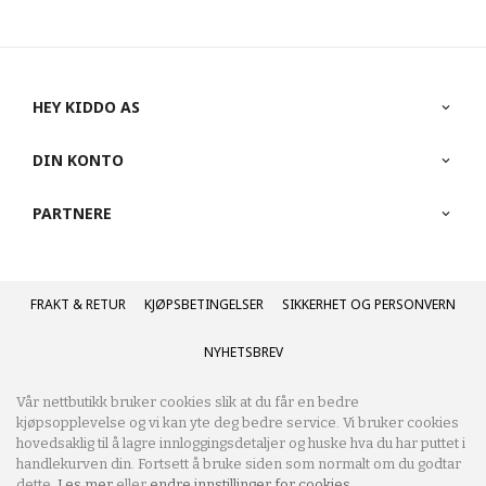
HEY KIDDO AS
DIN KONTO
PARTNERE
FRAKT
KJØPSBETINGELSER
SIKKERHET OG PERSONVERN
NYHETSBREV
Vår nettbutikk bruker cookies slik at du får en bedre
kjøpsopplevelse og vi kan yte deg bedre service. Vi bruker cookies
hovedsaklig til å lagre innloggingsdetaljer og huske hva du har puttet i
handlekurven din. Fortsett å bruke siden som normalt om du godtar
dette.
Les mer
eller
endre innstillinger for cookies.