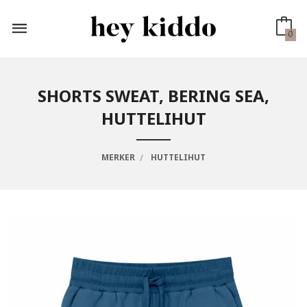
Gå
til
innholdet
0
SHORTS SWEAT, BERING SEA,
HUTTELIHUT
MERKER
HUTTELIHUT