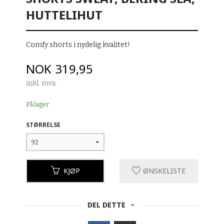
HUTTELIHUT
Comfy shorts i nydelig kvalitet!
Pris
NOK
319,95
inkl. mva.
På lager
STØRRELSE
KJØP
ØNSKELISTE
DEL DETTE