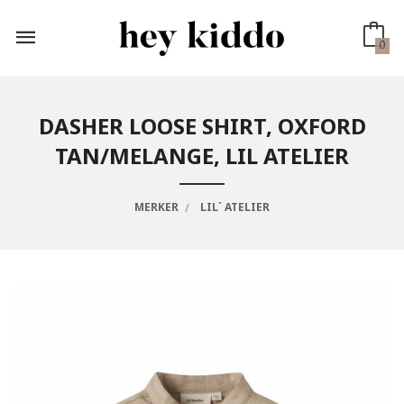
Gå
til
innholdet
0
DASHER LOOSE SHIRT, OXFORD
TAN/MELANGE, LIL ATELIER
MERKER
LIL´ ATELIER