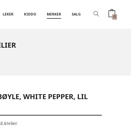
LEKER
KIDDO
MERKER
SALG
0
ELIER
ØYLE, WHITE PEPPER, LIL
l Atelier.