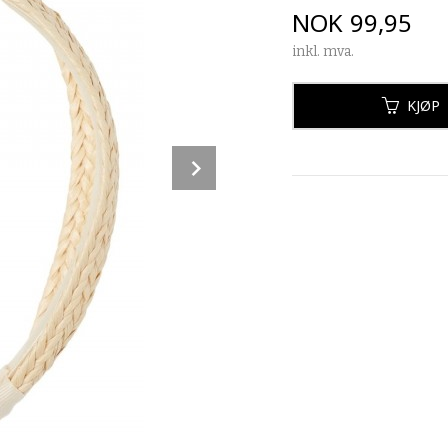
Pris
NOK
99,95
inkl. mva.
KJØP
Next