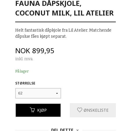
FAUNA DÅPSKJOLE,
COCONUT MILK, LIL ATELIER
Helt fantastisk dåpkjole fra Lil Atelier. Matchende
dåpslue fåes kjøpt separat.
Pris
NOK
899,95
inkl. mva.
På lager
STØRRELSE
KJØP
ØNSKELISTE
DEL DETTE