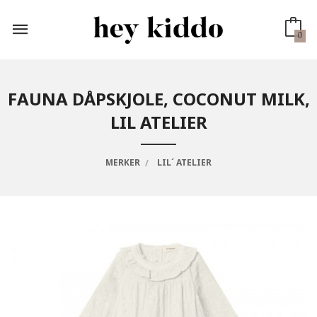
Gå
til
innholdet
0
FAUNA DÅPSKJOLE, COCONUT MILK,
LIL ATELIER
MERKER
LIL´ ATELIER