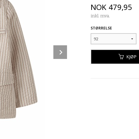
Pris
NOK
479,95
inkl. mva.
STØRRELSE
Next
KJØP