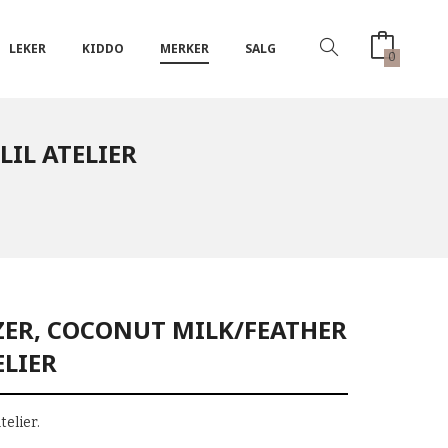
LEKER
KIDDO
MERKER
SALG
0
LIL ATELIER
ZER, COCONUT MILK/FEATHER
ELIER
telier.