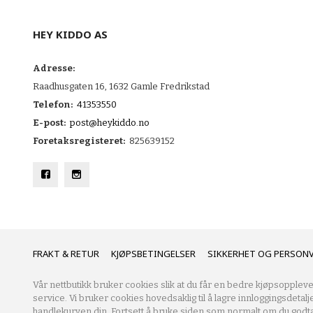
HEY KIDDO AS
Adresse:
Raadhusgaten 16, 1632 Gamle Fredrikstad
Telefon:
41353550
E-post:
post@heykiddo.no
Foretaksregisteret:
825639152
FRAKT
KJØPSBETINGELSER
SIKKERHET OG PERSON
Vår nettbutikk bruker cookies slik at du får en bedre kjøpsoppleve
service. Vi bruker cookies hovedsaklig til å lagre innloggingsdetalj
handlekurven din. Fortsett å bruke siden som normalt om du godta