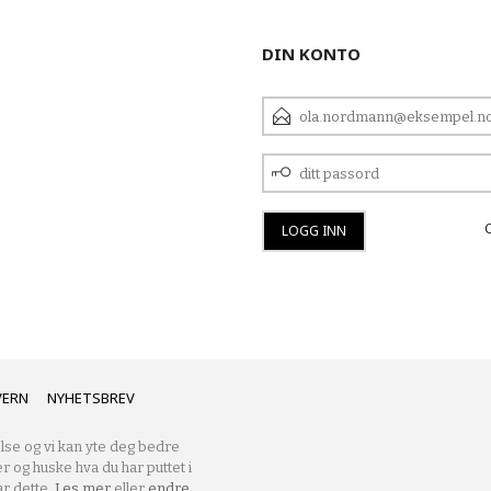
DIN KONTO
E-
POSTADRESSE
DITT
PASSORD
VERN
NYHETSBREV
lse og vi kan yte deg bedre
er og huske hva du har puttet i
r dette.
Les mer
eller
endre