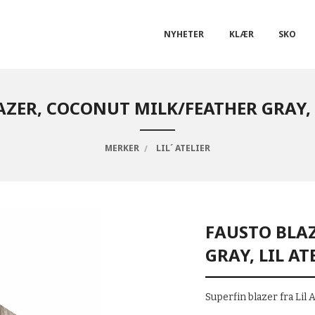
NYHETER
KLÆR
SKO
ZER, COCONUT MILK/FEATHER GRAY, 
MERKER
LIL´ ATELIER
FAUSTO BLA
GRAY, LIL AT
Superfin blazer fra Lil A