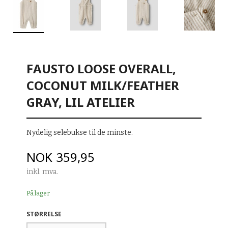
FAUSTO LOOSE OVERALL,
COCONUT MILK/FEATHER
GRAY, LIL ATELIER
Nydelig selebukse til de minste.
Pris
NOK
359,95
inkl. mva.
På lager
STØRRELSE