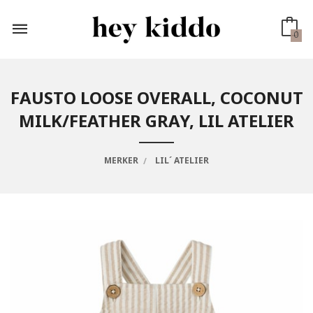
Gå
til
innholdet
0
FAUSTO LOOSE OVERALL, COCONUT
MILK/FEATHER GRAY, LIL ATELIER
MERKER
LIL´ ATELIER