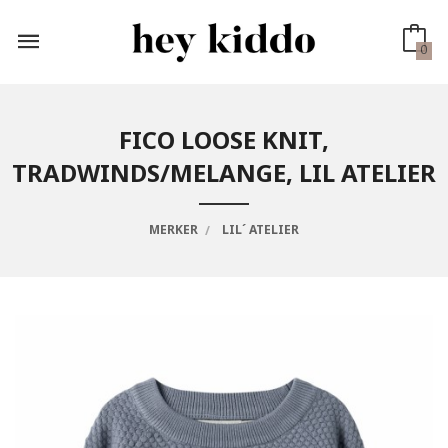
Gå
til
innholdet
0
FICO LOOSE KNIT,
TRADWINDS/MELANGE, LIL ATELIER
MERKER
LIL´ ATELIER