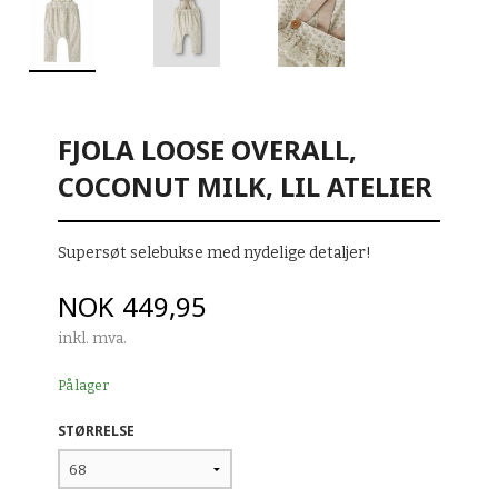
FJOLA LOOSE OVERALL,
COCONUT MILK, LIL ATELIER
Supersøt selebukse med nydelige detaljer!
Pris
NOK
449,95
inkl. mva.
På lager
STØRRELSE