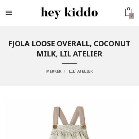
Gå
til
innholdet
0
FJOLA LOOSE OVERALL, COCONUT
MILK, LIL ATELIER
MERKER
LIL´ ATELIER