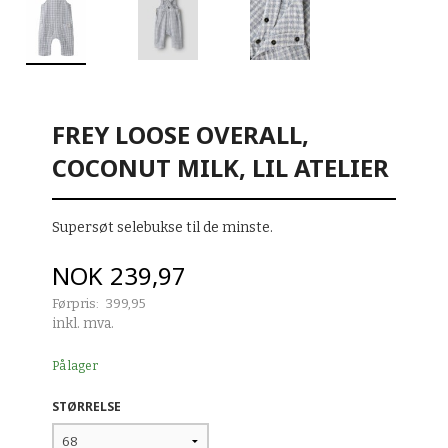
FREY LOOSE OVERALL,
COCONUT MILK, LIL ATELIER
Supersøt selebukse til de minste.
Tilbud
NOK
239,97
Førpris:
399,95
Rabatt
inkl. mva.
På lager
STØRRELSE