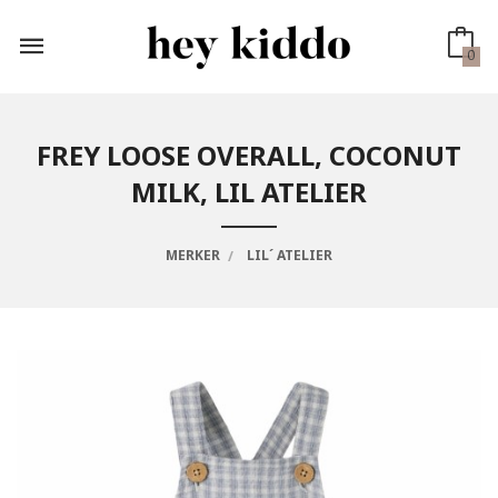
Gå
til
innholdet
0
FREY LOOSE OVERALL, COCONUT
MILK, LIL ATELIER
MERKER
LIL´ ATELIER