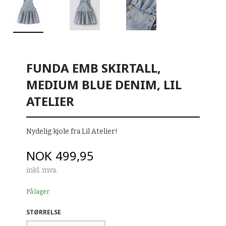
FUNDA EMB SKIRTALL,
MEDIUM BLUE DENIM, LIL
ATELIER
Nydelig kjole fra Lil Atelier!
Pris
NOK
499,95
inkl. mva.
På lager
STØRRELSE