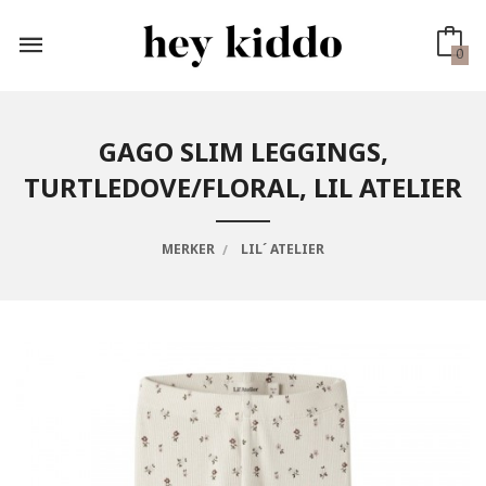
Gå
til
innholdet
0
GAGO SLIM LEGGINGS,
TURTLEDOVE/FLORAL, LIL ATELIER
MERKER
LIL´ ATELIER