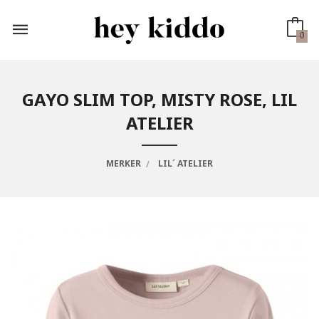
Gå
til
innholdet
0
GAYO SLIM TOP, MISTY ROSE, LIL
ATELIER
MERKER
LIL´ ATELIER