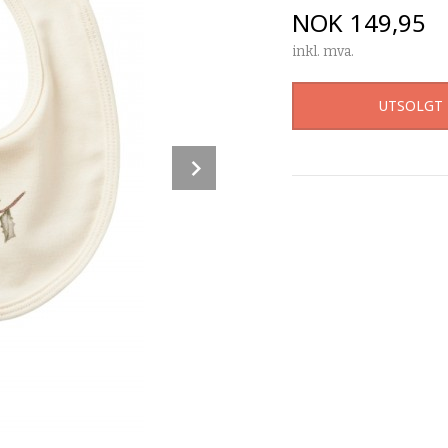
Pris
NOK
149,95
inkl. mva.
UTSOLGT
Next