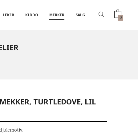
LEKER
KIDDO
MERKER
SALG
0
ELIER
SMEKKER, TURTLEDOVE, LIL
 julemotiv.