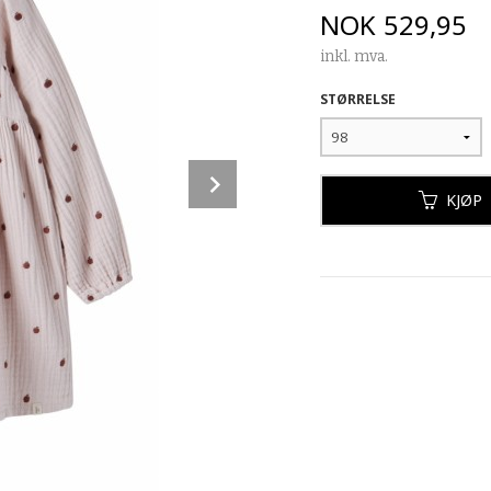
Pris
NOK
529,95
inkl. mva.
STØRRELSE
Next
KJØP