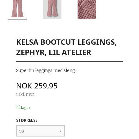
KELSA BOOTCUT LEGGINGS,
ZEPHYR, LIL ATELIER
Superfin leggings med sleng.
Pris
NOK
259,95
inkl. mva.
På lager
STØRRELSE