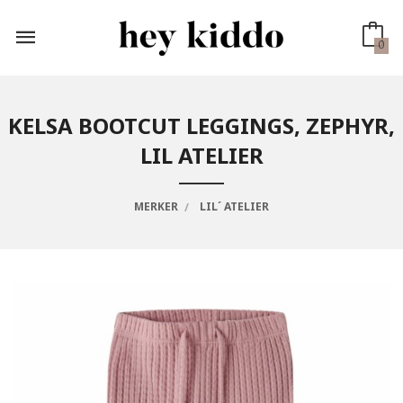
Gå
til
innholdet
0
KELSA BOOTCUT LEGGINGS, ZEPHYR,
LIL ATELIER
MERKER
LIL´ ATELIER