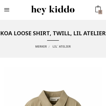
Gå
til
innholdet
0
KOA LOOSE SHIRT, TWILL, LIL ATELIER
MERKER
LIL´ ATELIER