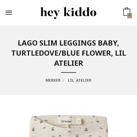
Gå
til
innholdet
0
LAGO SLIM LEGGINGS BABY,
TURTLEDOVE/BLUE FLOWER, LIL
ATELIER
MERKER
LIL´ ATELIER