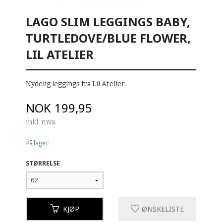
LAGO SLIM LEGGINGS BABY,
TURTLEDOVE/BLUE FLOWER,
LIL ATELIER
Nydelig leggings fra Lil Atelier.
Pris
NOK
199,95
inkl. mva.
På lager
STØRRELSE
KJØP
ØNSKELISTE