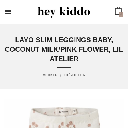
Gå
til
innholdet
0
LAYO SLIM LEGGINGS BABY,
COCONUT MILK/PINK FLOWER, LIL
ATELIER
MERKER
LIL´ ATELIER