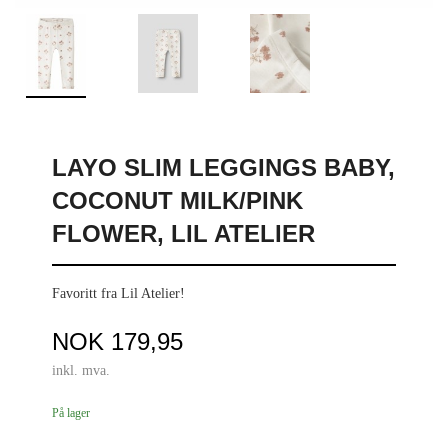
LAYO SLIM LEGGINGS BABY,
COCONUT MILK/PINK
FLOWER, LIL ATELIER
Favoritt fra Lil Atelier!
Pris
NOK
179,95
inkl. mva.
På lager