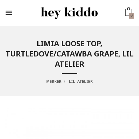
Gå
til
innholdet
0
LIMIA LOOSE TOP,
TURTLEDOVE/CATAWBA GRAPE, LIL
ATELIER
MERKER
LIL´ ATELIER