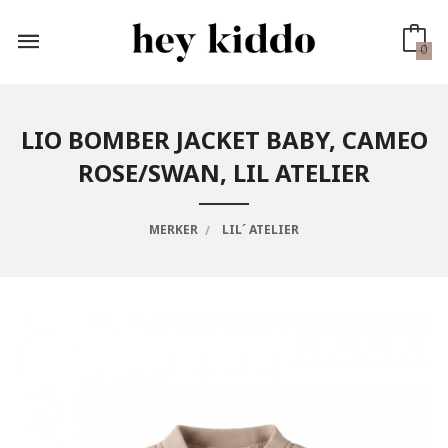
Gå
til
innholdet
0
LIO BOMBER JACKET BABY, CAMEO
ROSE/SWAN, LIL ATELIER
MERKER
LIL´ ATELIER