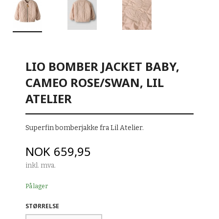
LIO BOMBER JACKET BABY,
CAMEO ROSE/SWAN, LIL
ATELIER
Superfin bomberjakke fra Lil Atelier.
Pris
NOK
659,95
inkl. mva.
På lager
STØRRELSE