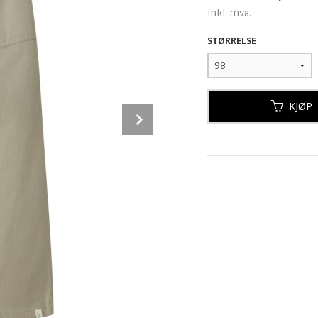
inkl. mva.
STØRRELSE
KJØP
Next