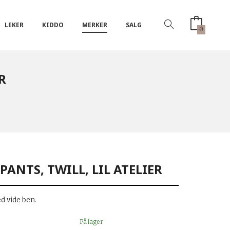
LEKER
KIDDO
MERKER
SALG
0
R
PANTS, TWILL, LIL ATELIER
d vide ben.
På lager