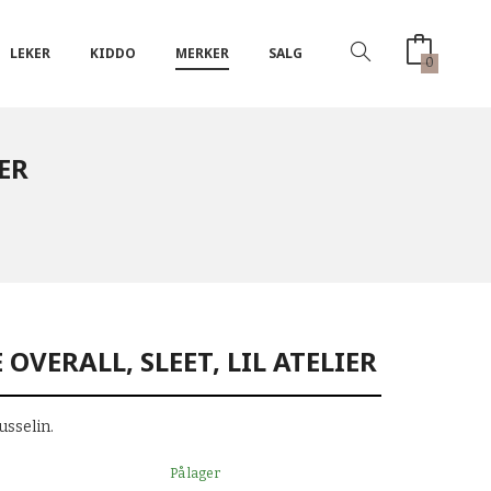
LEKER
KIDDO
MERKER
SALG
0
IER
OVERALL, SLEET, LIL ATELIER
usselin.
På lager