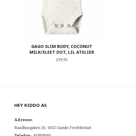
GAGO SLIM BODY, COCONUT
MILK/SLEET DOT, LIL ATELIER
Pris
239,95
LES MER
HEY KIDDO AS
Adresse:
Raadhusgaten 16, 1632 Gamle Fredrikstad
Telefon:
41353550