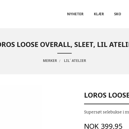
NYHETER
KLÆR
SKO
ROS LOOSE OVERALL, SLEET, LIL ATEL
MERKER
LIL´ ATELIER
LOROS LOOSE 
Supersøt selebukse i m
Pris
NOK
399,95