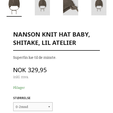
NANSON KNIT HAT BABY,
SHITAKE, LIL ATELIER
Superfin lue til de minste.
Pris
NOK
329,95
inkl. mva.
På lager
STØRRELSE