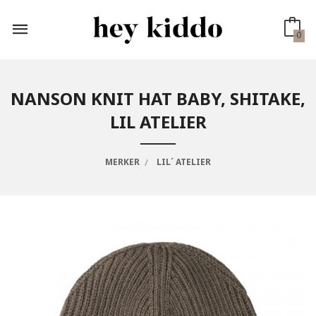
Gå
til
innholdet
0
NANSON KNIT HAT BABY, SHITAKE,
LIL ATELIER
MERKER
LIL´ ATELIER