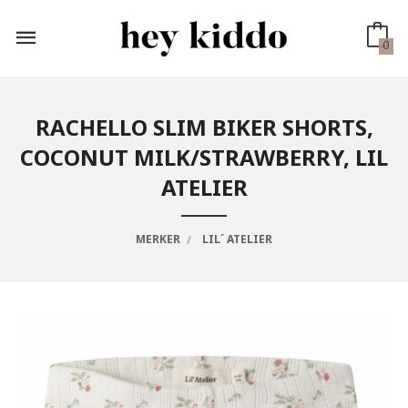
Gå
til
innholdet
0
RACHELLO SLIM BIKER SHORTS,
COCONUT MILK/STRAWBERRY, LIL
ATELIER
MERKER
LIL´ ATELIER