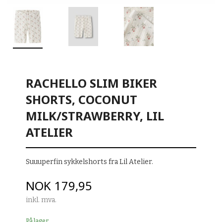
RACHELLO SLIM BIKER
SHORTS, COCONUT
MILK/STRAWBERRY, LIL
ATELIER
Suuuperfin sykkelshorts fra Lil Atelier.
Pris
NOK
179,95
inkl. mva.
På lager