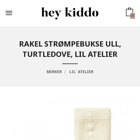
Gå
til
innholdet
0
RAKEL STRØMPEBUKSE ULL,
TURTLEDOVE, LIL ATELIER
MERKER
LIL´ ATELIER