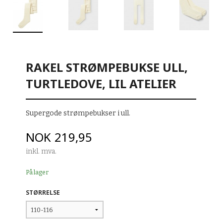
RAKEL STRØMPEBUKSE ULL,
TURTLEDOVE, LIL ATELIER
Supergode strømpebukser i ull.
Pris
NOK
219,95
inkl. mva.
På lager
STØRRELSE